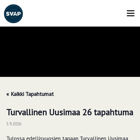
Siirry
suoraan
Valikko
sisältöön
« Kaikki Tapahtumat
Turvallinen Uusimaa 26 tapahtuma
5.9.2026
Tulossa edellisvuosien tapaan Turvallinen Uusimaa