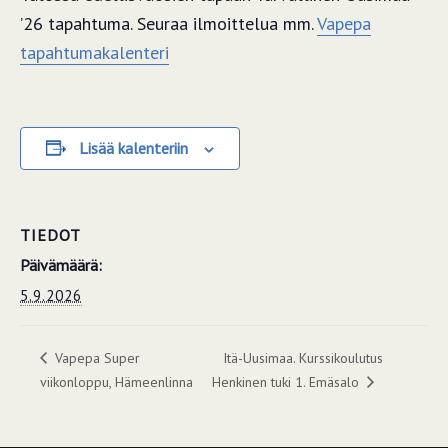
’26 tapahtuma. Seuraa ilmoittelua mm.
Vapepa
tapahtumakalenteri
Lisää kalenteriin
TIEDOT
Päivämäärä:
5.9.2026
Vapepa Super
Itä-Uusimaa. Kurssikoulutus
viikonloppu, Hämeenlinna
Henkinen tuki 1. Emäsalo