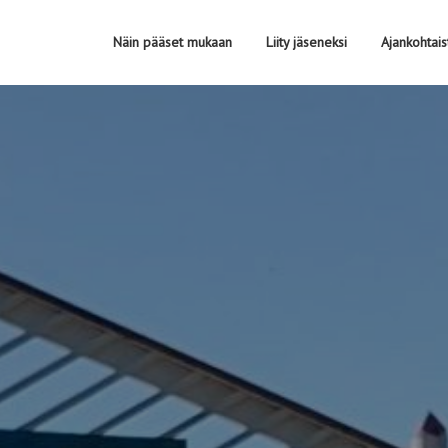
Näin pääset mukaan
Liity jäseneksi
Ajankohtais