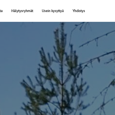
ta
Hälytysryhmät
Usein kysyttyä
Yhdistys