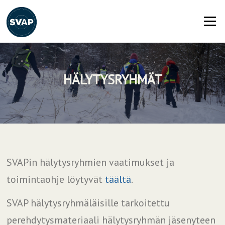
Siirry
suoraan
Valikko
sisältöön
HÄLYTYSRYHMÄT
SVAPin hälytysryhmien vaatimukset ja
toimintaohje löytyvät
täältä
.
SVAP hälytysryhmäläisille tarkoitettu
perehdytysmateriaali hälytysryhmän jäsenyteen