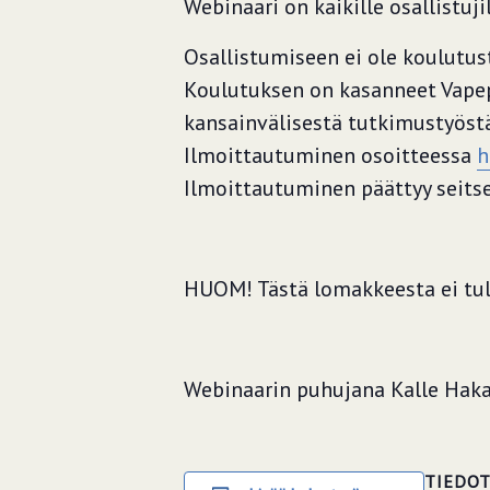
Webinaari on kaikille osallistuj
Osallistumiseen ei ole koulutus
Koulutuksen on kasanneet Vapep
kansainvälisestä tutkimustyöstä
Ilmoittautuminen osoitteessa
h
Ilmoittautuminen päättyy seitse
HUOM! Tästä lomakkeesta ei tule
Webinaarin puhujana Kalle Haka
TIEDO