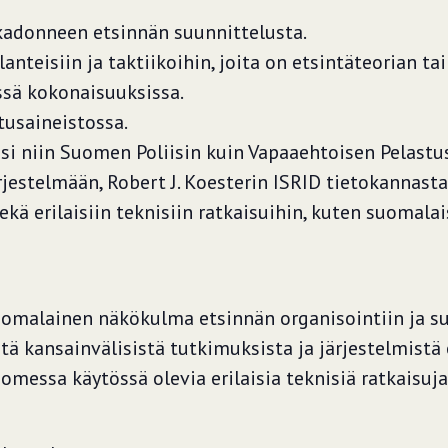
kadonneen etsinnän suunnittelusta.
lanteisiin ja taktiikoihin, joita on etsintäteorian ta
ssä kokonaisuuksissa.
tusaineistossa.
si niin Suomen Poliisin kuin Vapaaehtoisen Pelas
ärjestelmään, Robert J. Koesterin ISRID tietokannasta
ekä erilaisiin teknisiin ratkaisuihin, kuten suomala
uomalainen näkökulma etsinnän organisointiin ja s
tä kansainvälisistä tutkimuksista ja järjestelmis
messa käytössä olevia erilaisia teknisiä ratkaisuja