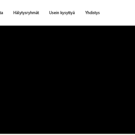
ta
Hälytysryhmät
Usein kysyttyä
Yhdistys