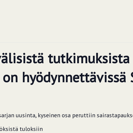
älisistä tutkimuksista 
ä on hyödynnettävissä
rjan uusinta, kyseinen osa peruttiin sairastapauk
öksistä tuloksiin