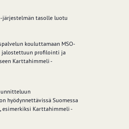
i -järjestelmän tasolle luotu
tuspalvelun kouluttamaan MSO-
 jalostettuun profilointi ja
iseen Karttahimmeli -
uunnitteluun
tä on hyödynnettävissä Suomessa
, esimerkiksi Karttahimmeli -