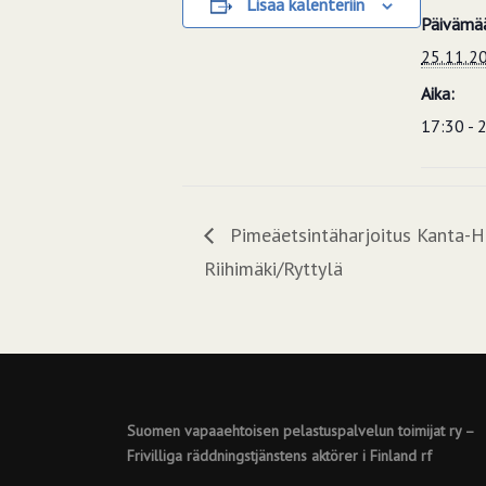
Lisää kalenteriin
Päivämää
25.11.2
Aika:
17:30 - 
Pimeäetsintäharjoitus Kanta-
Riihimäki/Ryttylä
Suomen vapaaehtoisen pelastuspalvelun toimijat ry –
Frivilliga räddningstjänstens aktörer i Finland rf