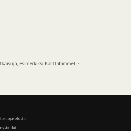
tkaisuja, esimerkiksi Karttahimmeli -
tosuojaseloste
eystiedot