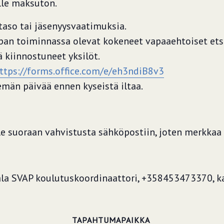
ille maksuton.
taso tai jäsenyysvaatimuksia.
an toiminnassa olevat kokeneet vapaaehtoiset ets
 kiinnostuneet yksilöt.
ttps://forms.office.com/e/eh3ndiB8v3
män päivää ennen kyseistä iltaa.
 suoraan vahvistusta sähköpostiin, joten merkkaa pä
la SVAP koulutuskoordinaattori, +358453473370, ka
T
TAPAHTUMAPAIKKA