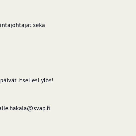
intäjohtajat sekä
ivät itsellesi ylös!
lle.hakala@svap.fi