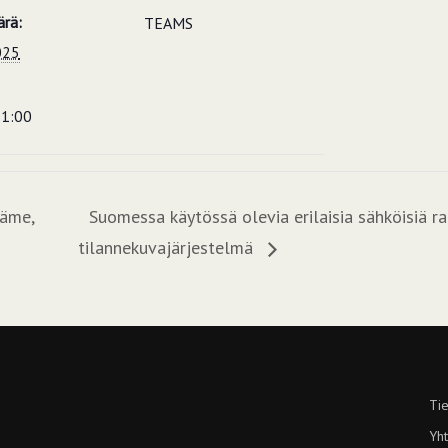
rä:
TEAMS
025
21:00
Häme,
Suomessa käytössä olevia erilaisia sähköisiä ra
tilannekuvajärjestelmä
Tie
Yht