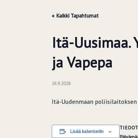
« Kaikki Tapahtumat
Itä-Uusimaa. 
ja Vapepa
26.9.2026
Itä-Uudenmaan poliisilaitoksen 
TIEDO
Lisää kalenteriin
Päivämää