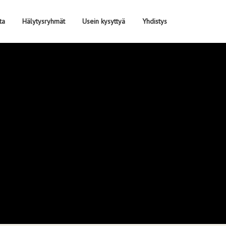
ta
Hälytysryhmät
Usein kysyttyä
Yhdistys