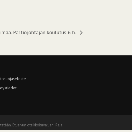
imaa. Partiojohtajan koulutus 6 h.
tosuojaseloste
eystiedot
tetään. Etusivun otsikkokuva: Jani Raja.