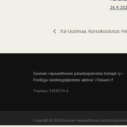
26.9.20
Itä-Uusimaa. Kurssikoulutus He
Suomen vapaaehtoisen pelastuspalvelun toimijat ry –
Frivilliga räddningstjänstens aktörer i Finland rf
Y-tunnus: 3438574-6
Screenr
Copyright © 2024 Suomen vapaaehtoisen pelastuspalvelun toimi
parallax