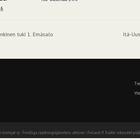
26
nkinen tuki 1. Emäsalo
Itä-Uus
Tie
Yht
jat ry - Frivilliga räddningstjänstens aktörer i Finland rf. Kaikki oikeudet pidä