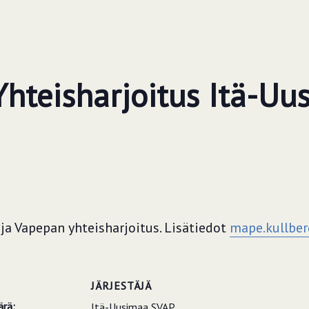
Yhteisharjoitus Itä-Uus
ja Vapepan yhteisharjoitus. Lisätiedot
mape.kullbe
T
JÄRJESTÄJÄ
rä:
Itä-Uusimaa SVAP