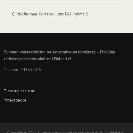
Itä-Uusimaa. Kurssikoulutus EA2, ryhmä 2.
Suomen vapaaehtoisen pelastuspalvelun toimijat ry – Frivilliga
räddningstjänstens aktörer i Finland rf
Y-tunnus: 3438574-6
Tietosuojaseloste
Yhteystiedot
Copyright © 2024 Suomen vapaaehtoisen pelastuspalvelun toimijat ry -