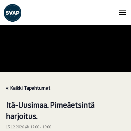
Siirry
suoraan
Valikko
sisältöön
« Kaikki Tapahtumat
Itä-Uusimaa. Pimeäetsintä
harjoitus.
13.12.2026 @ 17:00
-
19:00