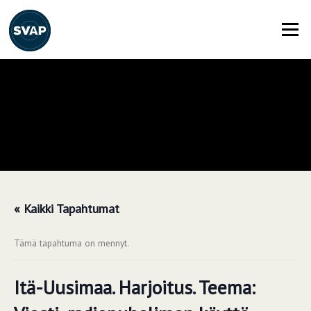
Siirry
suoraan
Valikko
sisältöön
« Kaikki Tapahtumat
Tämä tapahtuma on mennyt.
Itä-Uusimaa. Harjoitus. Teema: