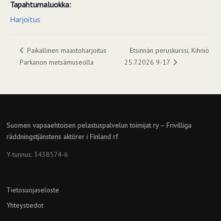
Tapahtumaluokka:
Harjoitus
Paikallinen maastoharjoitus
Etsinnän peruskurssi, Kihniö
Parkanon metsämuseolla
25.7.2026 9-17
Suomen vapaaehtoisen pelastuspalvelun toimijat ry – Frivilliga
räddningstjänstens aktörer i Finland rf
Y-tunnus: 3438574-6
Tietosuojaseloste
Yhteystiedot