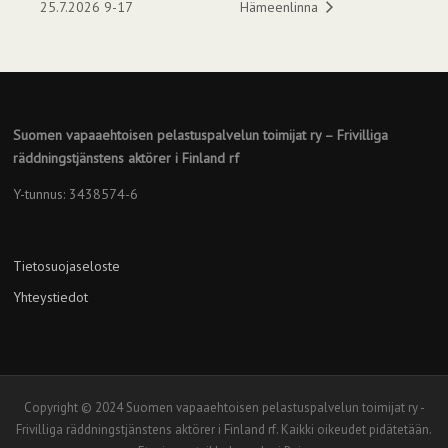
25.7.2026 9-17
Hämeenlinna
Suomen vapaaehtoisen pelastuspalvelun toimijat ry – Frivilliga
räddningstjänstens aktörer i Finland rf
Y-tunnus: 3438574-6
Tietosuojaseloste
Yhteystiedot
Copyright © 2024 Suomen vapaaehtoisen pelastuspalvelun toimijat ry -
Frivilliga räddningstjänstens aktörer i Finland rf. Kaikki oikeudet pidätetään.