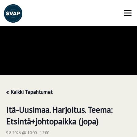
Siirry
suoraan
Valikko
sisältöön
« Kaikki Tapahtumat
Itä-Uusimaa. Harjoitus. Teema:
Etsintä+johtopaikka (jopa)
9.8.2026 @ 10:00
-
12:00