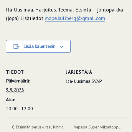
Itä-Uusimaa. Harjoitus. Teema: Etsintä + johtopaikka
(jopa) Lisätiedot
mape.kullberg@gmail.com
Lisää kalenteriin
TIEDOT
JÄRJESTÄJÄ
Päivämäärä:
Itä-Uusimaa SVAP
9.8.2026
Aika:
10:00 - 12:00
Etsinnän peruskurssi, Kihniö
Vapepa Super viikonloppu,