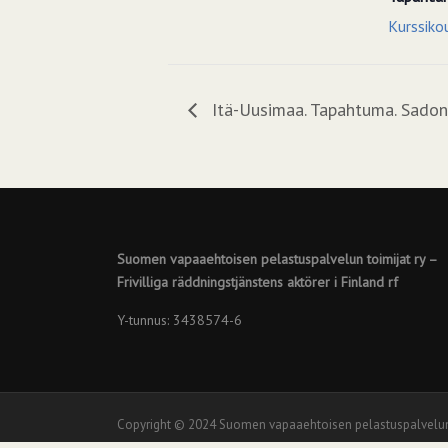
Kurssiko
Itä-Uusimaa. Tapahtuma. Sadon
Suomen vapaaehtoisen pelastuspalvelun toimijat ry –
Frivilliga räddningstjänstens aktörer i Finland rf
Y-tunnus: 3438574-6
Screenr
Copyright © 2024 Suomen vapaaehtoisen pelastuspalvelun toimi
parallax