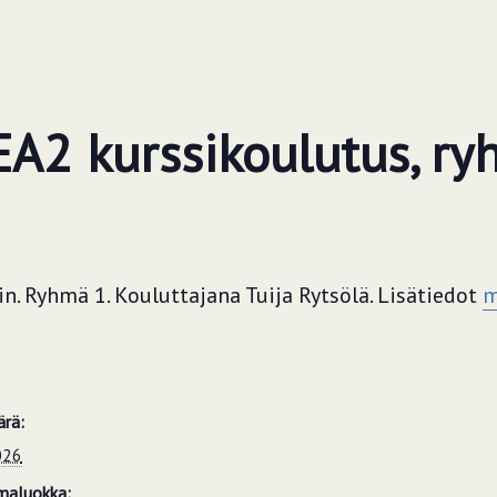
EA2 kurssikoulutus, r
n. Ryhmä 1. Kouluttajana Tuija Rytsölä. Lisätiedot
m
T
rä:
026
maluokka: