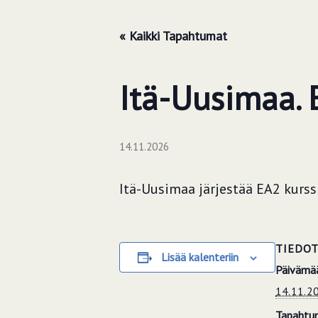
« Kaikki Tapahtumat
Itä-Uusimaa. 
14.11.2026
Itä-Uusimaa järjestää EA2 kurssi
TIEDO
Lisää kalenteriin
Päivämää
14.11.2
Tapahtu