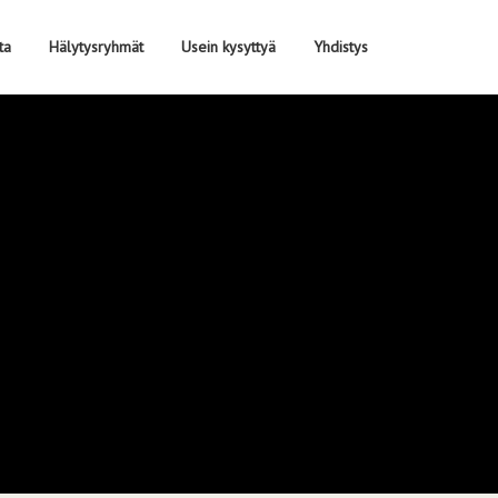
ta
Hälytysryhmät
Usein kysyttyä
Yhdistys