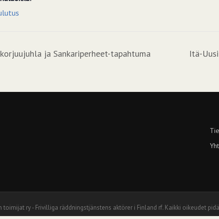
ulutus
korjuujuhla ja Sankariperheet-tapahtuma
Itä-Uus
Tie
Yht
jat ry - Frivilliga räddningstjänstens aktörer i Finland rf. Kaikki oikeudet pidä