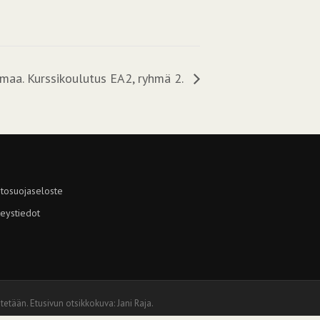
imaa. Kurssikoulutus EA2, ryhmä 2.
tosuojaseloste
eystiedot
tetään. Etusivun otsikkokuva: Jani Raja.